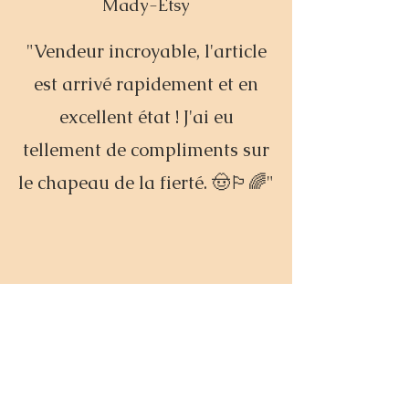
the return shipping cost. All
Mady-Etsy
requested returns must have return
shipment confirmation within 30 days
"Vendeur incroyable, l'article
of delivery of the order to receive a
refund.
est arrivé rapidement et en
excellent état ! J'ai eu
tellement de compliments sur
le chapeau de la fierté. 🤠🏳️‍🌈"
Leishelle-Etsy
"Le chapeau est