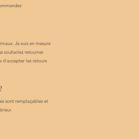
s commandes
rmaux. Je suis en mesure
us souhaitez retourner
e d'accepter les retours
?
es sont remplaçables et
érieur.