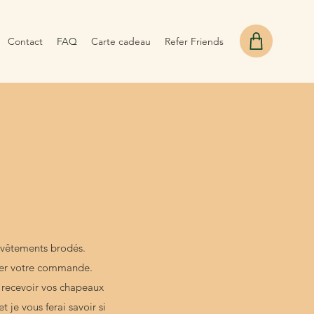
Contact
FAQ
Carte cadeau
Refer Friends
s vêtements brodés.
ner votre commande.
z recevoir vos chapeaux
 je vous ferai savoir si